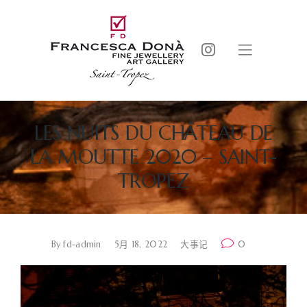
LES NUITS DU CHÂTEAU DE
LA MOUTTE 2020 – SAINT-
TROPEZ
By
fd-admin
5月 18, 2022
大事记
0