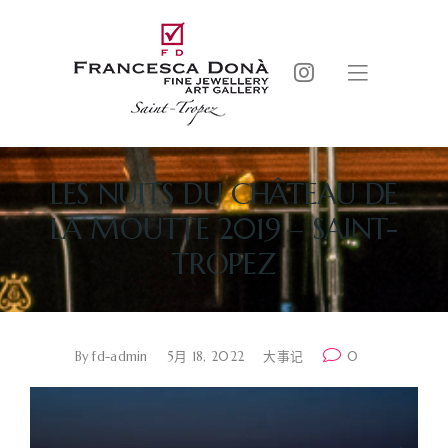
LES NUITS DU CHÂTEAU DE
LA MOUTTE 2019 – SAINT-
TROPEZ
By
fd-admin
5月 18, 2022
大事记
0