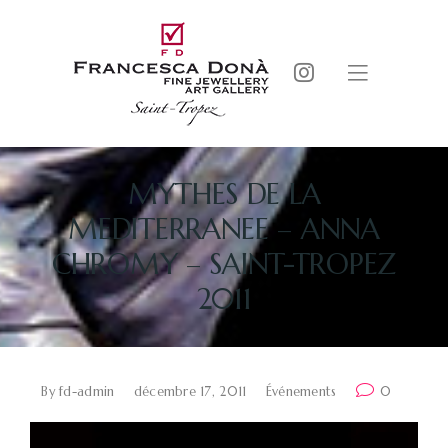
MYTHES DE LA
MEDITERRANEE – ANNA
CHROMY – SAINT-TROPEZ
2011
By
fd-admin
décembre 17, 2011
Événements
0